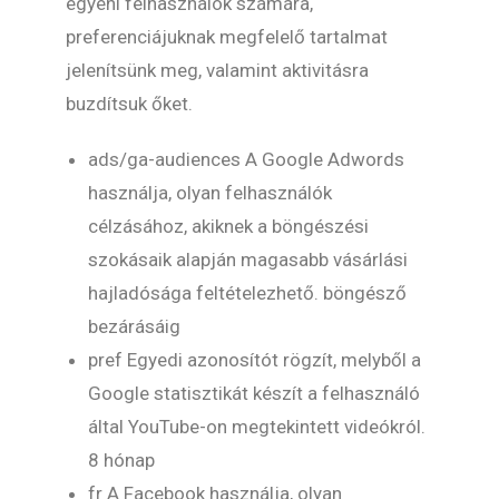
egyéni felhasználók számára,
preferenciájuknak megfelelő tartalmat
jelenítsünk meg, valamint aktivitásra
buzdítsuk őket.
ads/ga-audiences A Google Adwords
használja, olyan felhasználók
célzásához, akiknek a böngészési
szokásaik alapján magasabb vásárlási
hajladósága feltételezhető. böngésző
bezárásáig
pref Egyedi azonosítót rögzít, melyből a
Google statisztikát készít a felhasználó
által YouTube-on megtekintett videókról.
8 hónap
fr A Facebook használja, olyan