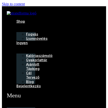
Skip to content
Shop
Fogyás
Izomnövelés
Ingyen
Kalóriaszámoló
Gyakorlattár
Ajánlott
Tápkieg
Cél
Tervező
Blog
Bejelentkezés
Menu