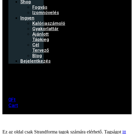
Shop
Fogyás
Izomnövelés
Ingyen
Kalóriaszámoló
Gyakorlattár
Ajánlott
Tápkieg
Cél
Tervező
Blog
Bejelentkezés
No
products
in
the
cart.
0
Ft
Cart
Ez az oldal csak Strandforma tagok számára elérhető. Tagságot
itt