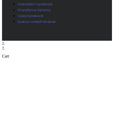
Adatvédelmi Nyilatkozat
Strandforma Garancia
Cookie Nyilatkozat
Gyakran Ismételt Kérdések
×
×
Cart