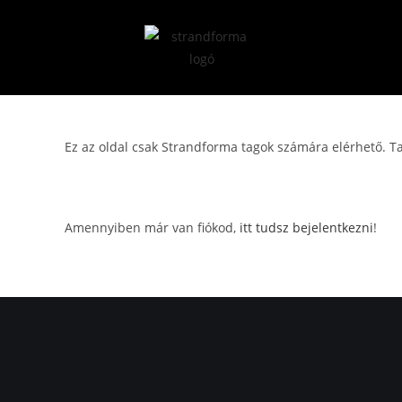
Ez az oldal csak Strandforma tagok számára elérhető. 
Amennyiben már van fiókod,
itt tudsz bejelentkezni
!