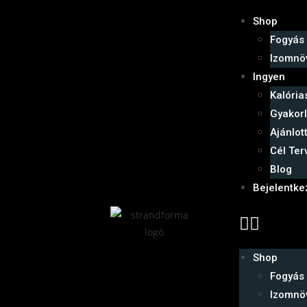
Shop
Fogyás
Izomnö
Ingyen
Kalóri
Gyakorl
Ajánlot
Cél Ter
Blog
Bejelentke
Shop
Fogyás
Izomnö