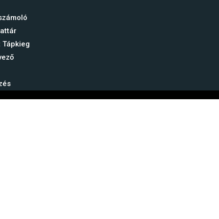
aszámoló
attár
t Tápkieg
vező
zés