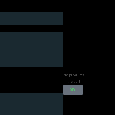
No products
in the cart.
0
Ft