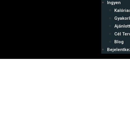
Ingyen
Kalóri
Gyakorl
Ajánlot
Cél Ter
Blog
Bejelentke
Keresztnév
E-mail