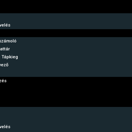
velés
aszámoló
attár
t Tápkieg
vező
zés
velés